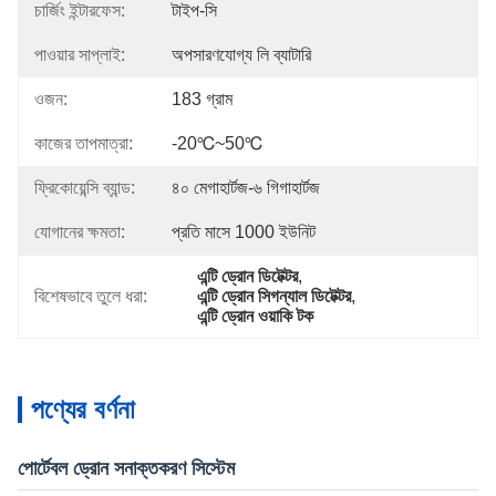
চার্জিং ইন্টারফেস:
টাইপ-সি
পাওয়ার সাপ্লাই:
অপসারণযোগ্য লি ব্যাটারি
ওজন:
183 গ্রাম
কাজের তাপমাত্রা:
-20℃~50℃
ফ্রিকোয়েন্সি ব্যান্ড:
৪০ মেগাহার্টজ-৬ গিগাহার্টজ
যোগানের ক্ষমতা:
প্রতি মাসে 1000 ইউনিট
এন্টি ড্রোন ডিটেক্টর
, 
বিশেষভাবে তুলে ধরা:
এন্টি ড্রোন সিগন্যাল ডিটেক্টর
, 
এন্টি ড্রোন ওয়াকি টক
পণ্যের বর্ণনা
পোর্টেবল ড্রোন সনাক্তকরণ সিস্টেম