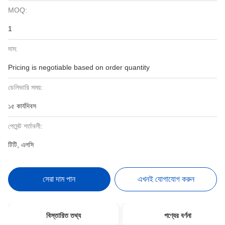
MOQ:
1
দাম:
Pricing is negotiable based on order quantity
ডেলিভারি সময়:
১৫ কার্যদিবস
পেমেন্ট শর্তাবলী:
টিটি, এলসি
সেরা দাম পান
এখনই যোগাযোগ করুন
বিস্তারিত তথ্য
পণ্যের বর্ণনা