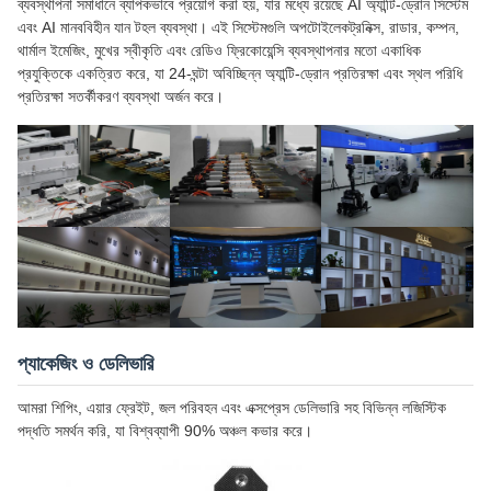
ব্যবস্থাপনা সমাধানে ব্যাপকভাবে প্রয়োগ করা হয়, যার মধ্যে রয়েছে AI অ্যান্টি-ড্রোন সিস্টেম
এবং AI মানববিহীন যান টহল ব্যবস্থা। এই সিস্টেমগুলি অপটোইলেকট্রনিক্স, রাডার, কম্পন,
থার্মাল ইমেজিং, মুখের স্বীকৃতি এবং রেডিও ফ্রিকোয়েন্সি ব্যবস্থাপনার মতো একাধিক
প্রযুক্তিকে একত্রিত করে, যা 24-ঘন্টা অবিচ্ছিন্ন অ্যান্টি-ড্রোন প্রতিরক্ষা এবং স্থল পরিধি
প্রতিরক্ষা সতর্কীকরণ ব্যবস্থা অর্জন করে।
প্যাকেজিং ও ডেলিভারি
আমরা শিপিং, এয়ার ফ্রেইট, জল পরিবহন এবং এক্সপ্রেস ডেলিভারি সহ বিভিন্ন লজিস্টিক
পদ্ধতি সমর্থন করি, যা বিশ্বব্যাপী 90% অঞ্চল কভার করে।