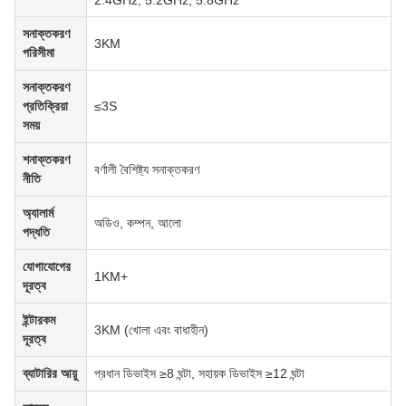
সনাক্তকরণ
3KM
পরিসীমা
সনাক্তকরণ
প্রতিক্রিয়া
≤3S
সময়
শনাক্তকরণ
বর্ণালী বৈশিষ্ট্য সনাক্তকরণ
নীতি
অ্যালার্ম
অডিও, কম্পন, আলো
পদ্ধতি
যোগাযোগের
1KM+
দূরত্ব
ইন্টারকম
3KM (খোলা এবং বাধাহীন)
দূরত্ব
ব্যাটারির আয়ু
প্রধান ডিভাইস ≥8 ঘন্টা, সহায়ক ডিভাইস ≥12 ঘন্টা