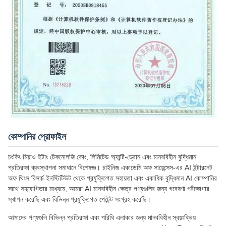
কোম্পানির প্রোফাইল
চংকিং মিয়াও ইটাং টেকনোলজি কোং, লিমিটেড অ্যান্টি-ড্রোন এবং মানববিহীন বুদ্ধিমান
প্রতিরক্ষা ব্যবস্থাপনা সমাধানে বিশেষজ্ঞ। চাইনিজ একাডেমি অফ সায়েন্সেস-এর AI ইন্টারনেট
অফ থিংস রিসার্চ ইনস্টিটিউট থেকে প্রযুক্তিগত সহায়তা এবং একাধিক বুদ্ধিমান AI কোম্পানির
সাথে সহযোগিতার মাধ্যমে, আমরা AI মানববিহীন ক্ষেত্র পণ্যগুলির জন্য গবেষণা পরীক্ষাগার
স্থাপন করেছি এবং বিভিন্ন প্রযুক্তিগত পেটেন্ট সংগ্রহ করেছি।
আমাদের পণ্যগুলি বিভিন্ন প্রতিরক্ষা এবং পরিধি এলাকার জন্য মানববিহীন স্বয়ংক্রিয়