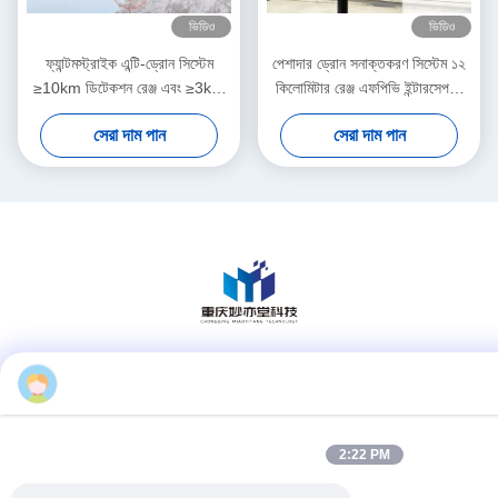
ভিডিও
ভিডিও
ফ্যান্টমস্ট্রাইক এন্টি-ড্রোন সিস্টেম
পেশাদার ড্রোন সনাক্তকরণ সিস্টেম ১২
≥10km ডিটেকশন রেঞ্জ এবং ≥3km
কিলোমিটার রেঞ্জ এফপিভি ইন্টারসেপশন
এন্টি-ড্রোন রেঞ্জ সহ মাল্টি-স্পেকট্রাম
রিয়েল টাইম পাইলট অবস্থান ট্র্যাকিং
সেরা দাম পান
সেরা দাম পান
ডিটেকশন বৈশিষ্ট্যযুক্ত
helen
সোশ্যাল মিডিয়া
2:22 PM
দ্রুত যোগাযোগ