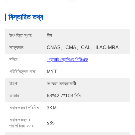
বিস্তারিত তথ্য
উৎপত্তি স্থল:
চীন
সাক্ষ্যদান:
CNAS、CMA、CAL、ILAC-MRA
দলিল:
প্রোডাক্ট ব্রোশিওর পিডিএফ
পরিচিতিমুলক নাম:
MYT
টাইপ:
সংকেত সনাক্তকারী
আকার:
63*42.7*103 মিমি
সনাক্তকরণ পরিসীমা:
3KM
সনাক্তকরণের
≤3s
প্রতিক্রিয়া সময়: