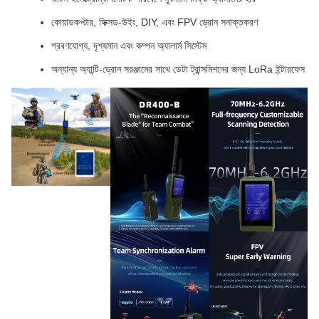
কোয়াডকপ্টার, ফিক্সড-উইং, DIY, এবং FPV ড্রোন সনাক্তকরণ
শ্রবণযোগ্য, দৃশ্যমান এবং কম্পন অ্যালার্ম সিস্টেম
অন্যান্য অ্যান্টি-ড্রোন সরঞ্জামের সাথে ডেটা ট্রান্সমিশনের জন্য LoRa ইন্টারফেস