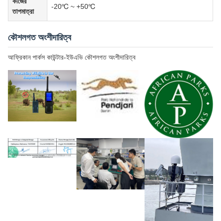
কাজের
-20℃ ~ +50℃
তাপমাত্রা
কৌশলগত অংশীদারিত্ব
আফ্রিকান পার্কস কাউন্টার-ইউএভি কৌশলগত অংশীদারিত্ব