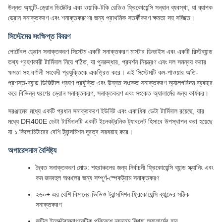
উন্নত অ্যান্টি-ড্রোন ডিটেক্টর এবং ওয়াকি-টকি রেডিও ফ্রিকোয়েন্সি সন্ধান ব্যবস্থা, যা ব্যাপক
ড্রোন সনাক্তকরণ এবং শনাক্তকরণের জন্য প্রাথমিক সতর্কীকরণ ক্ষমতা সহ সজ্জিত।
সিস্টেমের সংক্ষিপ্ত বিবরণ
পোর্টেবল ড্রোন সনাক্তকরণ সিস্টেম একটি সনাক্তকরণ মাস্টার ডিভাইস এবং একটি রিস্টব্যান্ড
তথ্য গ্রহণকারী টার্মিনাল নিয়ে গঠিত, যা পুনরুদ্ধার, প্রদর্শন নিয়ন্ত্রণ এবং দল সমন্বয় করার
ক্ষমতা সহ বর্ণালী সংবেদী প্রযুক্তিকে একত্রিত করে। এই সিস্টেমটি কম-পাওয়ার অতি-
প্রশস্ত-ব্যান্ড ডিজিটাল গ্রহণ প্রযুক্তি এবং উন্নত সংকেত সনাক্তকরণ অ্যালগরিদম ব্যবহার
করে বিভিন্ন ধরণের ড্রোন সনাক্তকরণ, সনাক্তকরণ এবং সংকেত অ্যালার্মের জন্য কার্যকর।
সরঞ্জামের মধ্যে একটি প্রধান সনাক্তকরণ ইউনিট এবং একাধিক ডেটা টার্মিনাল রয়েছে, যার
মধ্যে DR400E ডেটা টার্মিনালটি একটি ইলেকট্রনিক ট্যাবলেট হিসাবে উপস্থাপন করা হয়েছে
যা ১ কিলোমিটারের বেশি ট্রান্সমিশন দূরত্ব সরবরাহ করে।
অপারেশনাল বৈশিষ্ট্য
দ্বৈত সনাক্তকরণ মোড: শহরাঞ্চলের জন্য নির্বাচনী ফ্রিকোয়েন্সি ব্যান্ড স্ক্যানিং এবং
কম জনবহুল অঞ্চলের জন্য সম্পূর্ণ-স্পেকট্রাম সনাক্তকরণ
২৬০+ এর বেশি বিমানের ভিডিও ট্রান্সমিশন ফ্রিকোয়েন্সি ব্যান্ডের সঠিক
সনাক্তকরণ
জটিল ইলেক্ট্রোম্যাগনেটিক পরিবেশে ন্যূনতম মিথ্যা অ্যালার্মের হার