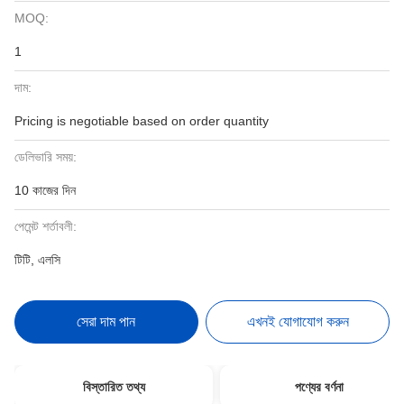
MOQ:
1
দাম:
Pricing is negotiable based on order quantity
ডেলিভারি সময়:
10 কাজের দিন
পেমেন্ট শর্তাবলী:
টিটি, এলসি
সেরা দাম পান
এখনই যোগাযোগ করুন
বিস্তারিত তথ্য
পণ্যের বর্ণনা