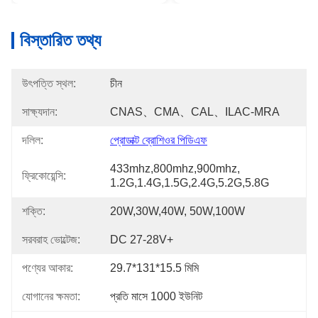
বিস্তারিত তথ্য
উৎপত্তি স্থল:
চীন
সাক্ষ্যদান:
CNAS、CMA、CAL、ILAC-MRA
দলিল:
প্রোডাক্ট ব্রোশিওর পিডিএফ
433mhz,800mhz,900mhz, 
ফ্রিকোয়েন্সি:
1.2G,1.4G,1.5G,2.4G,5.2G,5.8G
শক্তি:
20W,30W,40W, 50W,100W
সরবরাহ ভোল্টেজ:
DC 27-28V+
পণ্যের আকার:
29.7*131*15.5 মিমি
যোগানের ক্ষমতা:
প্রতি মাসে 1000 ইউনিট