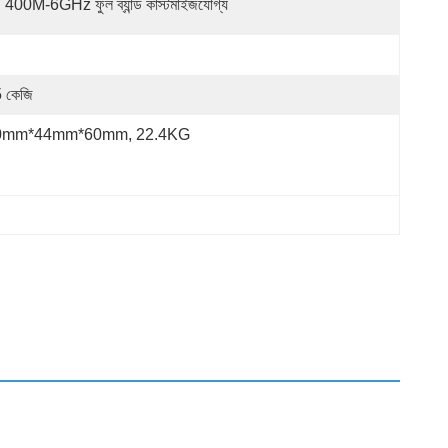
400M-6GHz ফুল ব্যান্ড কাস্টমাইজযোগ্য
 কেজি
0mm*44mm*60mm, 22.4KG