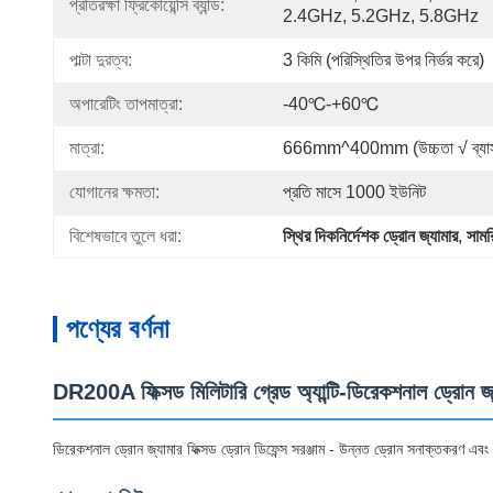
প্রতিরক্ষা ফ্রিকোয়েন্সি ব্যান্ড:
2.4GHz, 5.2GHz, 5.8GHz
পাল্টা দুরত্ব:
3 কিমি (পরিস্থিতির উপর নির্ভর করে)
অপারেটিং তাপমাত্রা:
-40℃-+60℃
মাত্রা:
666mm^400mm (উচ্চতা √ ব্যাসা
যোগানের ক্ষমতা:
প্রতি মাসে 1000 ইউনিট
বিশেষভাবে তুলে ধরা:
স্থির দিকনির্দেশক ড্রোন জ্যামার
, 
সামর
পণ্যের বর্ণনা
DR200A ফিক্সড মিলিটারি গ্রেড অ্যান্টি-ডিরেকশনাল ড্রোন জ্
ডিরেকশনাল ড্রোন জ্যামার ফিক্সড ড্রোন ডিফেন্স সরঞ্জাম - উন্নত ড্রোন সনাক্তকরণ 