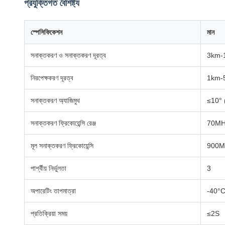
প্রযুক্তিগত বৈশিষ্ট্য
স্পেসিফিকেশন
মান
সনাক্তকরণ ও সনাক্তকরণ দূরত্ব
3km-
নিরপেক্ষকরণ দূরত্ব
1km-
সনাক্তকরণ অ্যাজিমুথ
≤10° (ট
সনাক্তকরণ ফ্রিকোয়েন্সি রেঞ্জ
70MH
মূল সনাক্তকরণ ফ্রিকোয়েন্সি
900M
পার্শ্বীয় নির্ভুলতা
3
অপারেটিং তাপমাত্রা
-40°C
প্রতিক্রিয়া সময়
≤2S