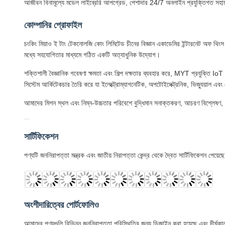
আজীবন বিনামূল্যে মডেল লাইব্রেরি আপগ্রেড, পেশাদার 24/7 অনলাইন প্রযুক্তিগত সহায
কোম্পানির প্রোফাইল
চংকিং মিয়াও ই টাং টেকনোলজি কোং লিমিটেড চীনের বিজ্ঞান একাডেমির ইন্টারনেট অফ থিংস র
মধ্যে সহযোগিতার মাধ্যমে গঠিত একটি অত্যাধুনিক উদ্যোগ।
শক্তিশালী বৈজ্ঞানিক গবেষণা ক্ষমতা এবং শিল্প দক্ষতার ব্যবহার করে, MYT প্রযুক্তি I
সিস্টেম আর্কিটেকচার তৈরি করে যা ইলেক্ট্রোম্যাগনেটিক, অপটোইলেক্ট্রনিক, ভিজ্যুয়াল এব
আমাদের মিশন স্থল এবং নিম্ন-উচ্চতার পরিবেশে বুদ্ধিমান সনাক্তকরণ, আচরণ বিশ্লেষণ, পরিস্
সার্টিফিকেশন
পণ্যটি জননিরাপত্তা মন্ত্রক এবং জাতীয় নিরাপত্তা কেন্দ্র থেকে দ্বৈত সার্টিফিকেশন পেয়েছ
অংশীদারিত্বের পোর্টফোলিও
আমাদের পণ্যগুলি বিভিন্ন জননিরাপত্তা পরিস্থিতির জন্য ডিজাইন করা হয়েছে এবং দীর্ঘক