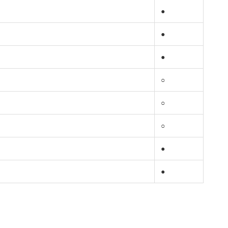
●
●
●
○
○
○
●
●