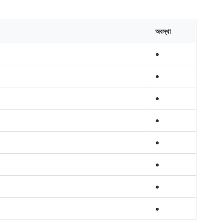
অবস্থা
●
●
●
●
●
●
●
●