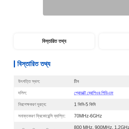
বিস্তারিত তথ্য
বিস্তারিত তথ্য
উৎপত্তি স্থল:
চীন
দলিল:
প্রোডাক্ট ব্রোশিওর পিডিএফ
নিরপেক্ষকরণ দূরত্ব:
1 কিমি-5 কিমি
সনাক্তকরণ ফ্রিকোয়েন্সি ব্যাপ্তি:
70MHz-6GHz
800 MHz, 900MHz, 1.2GHz,