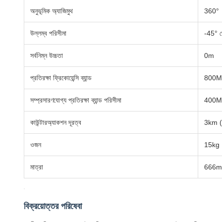
অনুভূমিক অ্যাজিমুথ
360°
উল্লম্ব পরিসীমা
-45° 
সর্বনিম্ন উচ্চতা
0m
প্রতিরক্ষা ফ্রিকোয়েন্সি ব্যান্ড
800M
সম্প্রসারণযোগ্য প্রতিরক্ষা ব্যান্ড পরিসীমা
400MHz
কাউন্টারঅ্যাকশন দূরত্ব
3km (শ
ওজন
15kg
মাত্রা
666mm 
বিক্রয়োত্তর পরিষেবা