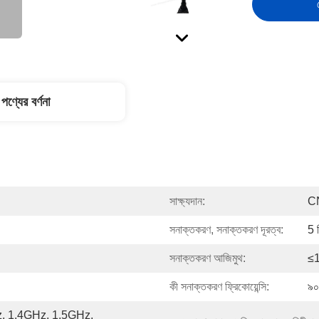
পণ্যের বর্ণনা
সাক্ষ্যদান:
C
সনাক্তকরণ, সনাক্তকরণ দূরত্ব:
5 
সনাক্তকরণ আজিমুথ:
≤1
কী সনাক্তকরণ ফ্রিকোয়েন্সি:
৯০০
 1.4GHz, 1.5GHz, 