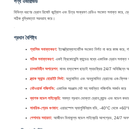
পণ্য ওভারভিউ
বিভিন্ন ধরণের ড্রোন রিমোট কন্ট্রোল এবং চিত্র সংক্রমণ রেডিও সংকেত সনাক্ত করে, ড্রোন
সঠিক বুদ্ধিমত্তা সরবরাহ করে।
প্রধান বৈশিষ্ট্য
প্যাসিভ সনাক্তকরণ:
ইলেক্ট্রোম্যাগনেটিক সংকেত নির্গত না করে কাজ করে, প
সঠিক সনাক্তকরণ:
একই ফ্রিকোয়েন্সি ব্যান্ডের মধ্যে একাধিক ড্রোন সনাক্
চালকবিহীন অপারেশন:
মানব হস্তক্ষেপ ছাড়াই স্বয়ংক্রিয় 24/7 অবিচ্ছিন্ন 
ব্ল্যাক অ্যান্ড হোয়াইট লিস্ট:
অনুমোদিত এবং অননুমোদিত ড্রোনের এক-ক্লিক ব
নেটওয়ার্ক পজিশনিং:
একাধিক সরঞ্জাম সেট সহ সমন্বিত পজিশনিং সমর্থন করে
ব্যাপক মডেল লাইব্রেরি:
সমস্ত প্রধান ভোক্তা ড্রোন ব্র্যান্ড এবং মডেল কভা
সামরিক-গ্রেড গুণমান:
এয়ারস্পেস অ্যালুমিনিয়াম বডি, -40°C থেকে +60
পেশাদার সহায়তা:
আজীবন বিনামূল্যে মডেল লাইব্রেরি আপগ্রেড, 24/7 অনল