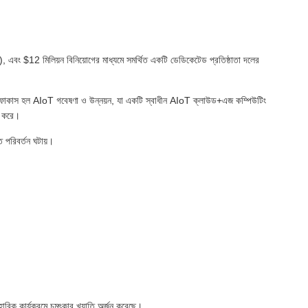
3), এবং $12 মিলিয়ন বিনিয়োগের মাধ্যমে সমর্থিত একটি ডেডিকেটেড প্রতিষ্ঠাতা দলের
মাদের ফোকাস হল AIoT গবেষণা ও উন্নয়ন, যা একটি স্বাধীন AIoT ক্লাউড+এজ কম্পিউটিং
রি করে।
তে পরিবর্তন ঘটায়।
ারিক কার্যক্রমে চমৎকার খ্যাতি অর্জন করেছে।