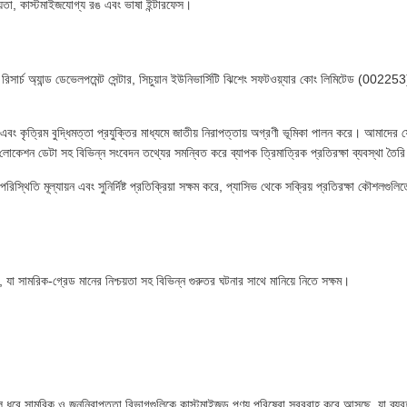
়তা, কাস্টমাইজযোগ্য রঙ এবং ভাষা ইন্টারফেস।
িসার্চ অ্যান্ড ডেভেলপমেন্ট সেন্টার, সিচুয়ান ইউনিভার্সিটি ঝিশেং সফটওয়্যার কোং লিমিটেড (00225
oT এবং কৃত্রিম বুদ্ধিমত্তা প্রযুক্তির মাধ্যমে জাতীয় নিরাপত্তায় অগ্রণী ভূমিকা পালন করে। আ
ং লোকেশন ডেটা সহ বিভিন্ন সংবেদন তথ্যের সমন্বিত করে ব্যাপক ত্রিমাত্রিক প্রতিরক্ষা ব্যবস্থা তৈ
থিতি মূল্যায়ন এবং সুনির্দিষ্ট প্রতিক্রিয়া সক্ষম করে, প্যাসিভ থেকে সক্রিয় প্রতিরক্ষা কৌশলগুলি
ে, যা সামরিক-গ্রেড মানের নিশ্চয়তা সহ বিভিন্ন গুরুতর ঘটনার সাথে মানিয়ে নিতে সক্ষম।
াল ধরে সামরিক ও জননিরাপত্তা বিভাগগুলিকে কাস্টমাইজড পণ্য পরিষেবা সরবরাহ করে আসছে, যা ব্যবহ