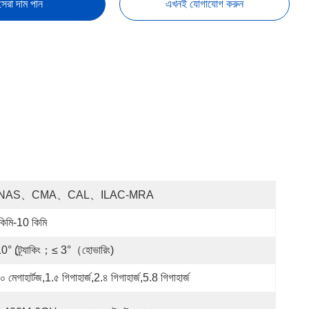
সেরা দাম পান
এখনই যোগাযোগ করুন
NAS、CMA、CAL、ILAC-MRA
কিমি-10 কিমি
0° (ট্র্যাকিং；≤ 3°（হোভারিং)
 মেগাহার্টজ,1.৫ গিগাহার্জ,2.৪ গিগাহার্জ,5.8 গিগাহার্জ