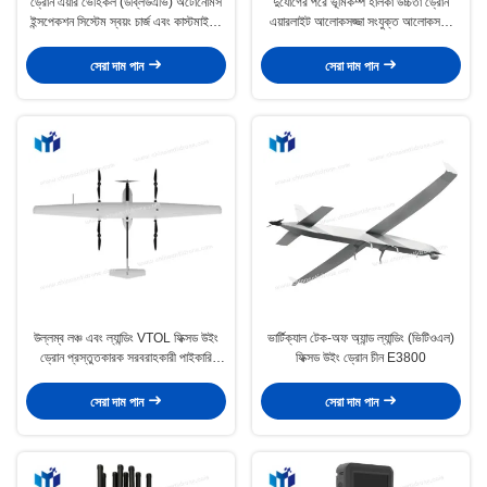
ড্রোন এয়ার ভেহিকল (ডব্লিউএভি) অটোনোমস
দুর্যোগের পরে ভূমিকম্প হালকা উচ্চতা ড্রোন
ইন্সপেকশন সিস্টেম স্বয়ং চার্জ এবং কাস্টমাইজড
এয়ারলাইট আলোকসজ্জা সংযুক্ত আলোকসজ্জা
ফ্লাইট রুট সেটিং
সিস্টেম ড্রোন এক্সটি 380 এল
সেরা দাম পান
সেরা দাম পান
উল্লম্ব লঞ্চ এবং ল্যান্ডিং VTOL ফিক্সড উইং
ভার্টিক্যাল টেক-অফ অ্যান্ড ল্যান্ডিং (ভিটিওএল)
ড্রোন প্রস্তুতকারক সরবরাহকারী পাইকারি
ফিক্সড উইং ড্রোন চীন E3800
কারখানা স্টক কাস্টমাইজড V3540
সেরা দাম পান
সেরা দাম পান