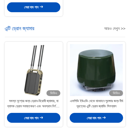
DR300S
সেরা দাম পান
এন্টি ড্রোন জ্যামার
আরও দেখুন >>
ভিডিও
ভিডিও
সমস্ত দৃশ্যের জন্য ড্রোন-বিরোধী জ্যামার, যা
এফপিভি ইউএভি থেকে যানবাহন সুরক্ষার জন্য দীর্ঘ
ব্যাপক ড্রোন সনাক্তকরণ এবং অবস্থান নির্ণয়ের
দূরত্বের এন্টি ড্রোন জ্যামিং সিগন্যাল
কাজে ব্যবহৃত হয়
সেরা দাম পান
সেরা দাম পান