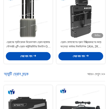
ভিডিও
ড্রোনের প্রতিরোধক ডিরেকশনাল ড্রোন জ্যামার
ড্রোন যোগাযোগের দ্রুত নিষ্ক্রিয়করণের জন্য
স্টেশনারি এন্টি-ড্রোন কাউন্টারমিটার ডিভাইস G4-
অত্যন্ত কার্যকর দিকনির্দেশক 1Km, 2Km,
G8
3Km ড্রোন জ্যামার DR5001
সেরা দাম পান
সেরা দাম পান
অ্যান্টি ড্রোন বন্দুক
আরও দেখুন >>