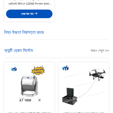
ওয়াইফাই জিপিএস 100W সিগন্যাল জ্যামার
মডিউল
সেরা দাম পান
নিম্ন উচ্চতা নিরাপত্তা রডার
অ্যান্টি ড্রোন সিস্টেম
আরও দেখুন >>