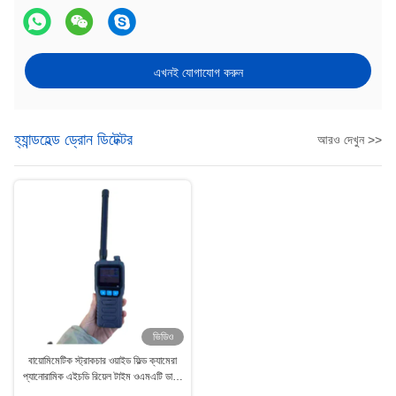
এখনই যোগাযোগ করুন
হ্যান্ডহেল্ড ড্রোন ডিটেক্টর
আরও দেখুন >>
ভিডিও
বায়োমিমেটিক স্ট্রাকচার ওয়াইড ফিল্ড ক্যামেরা
প্যানোরামিক এইচডি রিয়েল টাইম ওএমএটি ডাব্লু
70 ডাব্লু 50