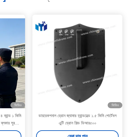
ভিডিও
ভিডিও
 ব্যান্ড ১ কিমি
ডায়রেকশনাল ড্রোন জ্যামার হ্যান্ডহেল্ড ১.৫ কিমি পোর্টেবল
 ব্লকার সুরক্ষার
এন্টি ড্রোন শিল্ড ডিআর৫০০
সেরা দাম পান