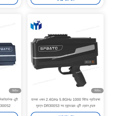
ভিডিও
ভিডিও
কনির্দেশক এন্টি
হালকা ওজন 2.4GHz 5.8GHz 1000 মিটার প্রতিরক্ষা
 DR300S2
দূরত্ব DR300S3 সহ হ্যান্ডহেল্ড এন্টি ড্রোন বন্দুক