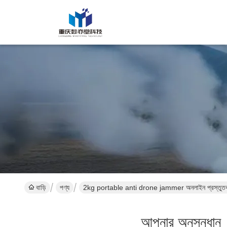
বাড়ি
পণ্য
2kg portable anti drone jammer অনলাইন প্রস্তুত
আপনার অনুসন্ধান