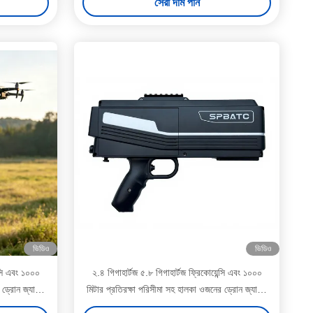
সেরা দাম পান
ভিডিও
ভিডিও
ন্সি এবং ১০০০
২.৪ গিগাহার্টজ ৫.৮ গিগাহার্টজ ফ্রিকোয়েন্সি এবং ১০০০
 ড্রোন জ্যামার
মিটার প্রতিরক্ষা পরিসীমা সহ হালকা ওজনের ড্রোন জ্যামার
গান