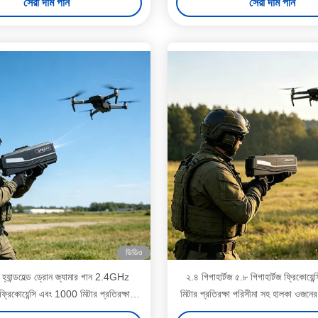
সেরা দাম পান
সেরা দাম পান
ভিডিও
 হ্যান্ডহেল্ড ড্রোন জ্যামার গান 2.4GHz
২.৪ গিগাহার্টজ ৫.৮ গিগাহার্টজ ফ্রিকোয়ে
িকোয়েন্সি এবং 1000 মিটার প্রতিরক্ষা
মিটার প্রতিরক্ষা পরিসীমা সহ হালকা ওজনের
পরিসীমা সহ
গান