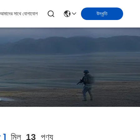
আমাদের সাথে যোগাযোগ
উদ্ধৃতি
 ]
মিল
13
পণ্য