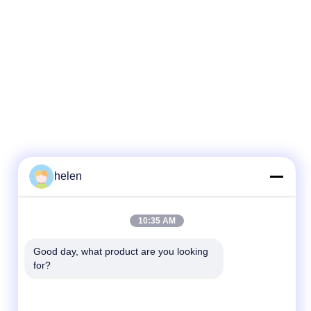
helen
দ্রুত যোগাযোগ
10:35 AM
টেলিফোন
Good day, what product are you looking 
for?
86--13101235550
ই-মেইল
gary@chinaantidrone.com