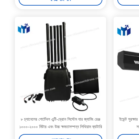
৮ চ্যানেলের পোর্টেবল এন্টি-ড্রোন সিস্টেম যার জ্যামিং রেঞ্জ
ইভেন্ট সুরক্ষার
১০০০-২০০০ মিটার এবং উচ্চ ক্ষমতাসম্পন্ন লিথিয়াম ব্যাটারি
স