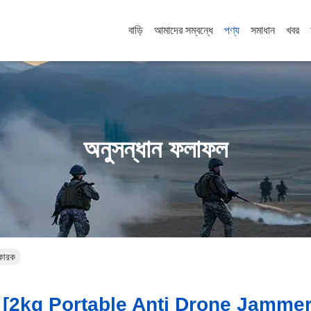
বাড়ি
আমাদের সম্বন্ধে
পণ্য
সমাধান
খবর
অনুসন্ধান ফলাফল
কারক
[2kg Portable Anti Drone Jammer