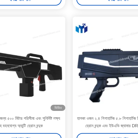
ভিডিও
 জন্য ৫০০ মিটার পরিসীমা এবং সুনির্দিষ্ট লক্ষ্য
হালকা ওজন ২.৪ গিগাহার্টজ ৫.৮ গিগাহার্টজ দি
হ বহনযোগ্য অ্যান্টি ড্রোন বন্দুক
ড্রোন বন্দুক এবং ইউএভি জ্যামার